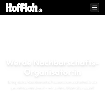
Werde Nachbarschafts-
Organisator:in
Bring deine Nachbarschaft zusammen und schaffe ein
gemeinsames Event – wir unterstützen dich dabei!