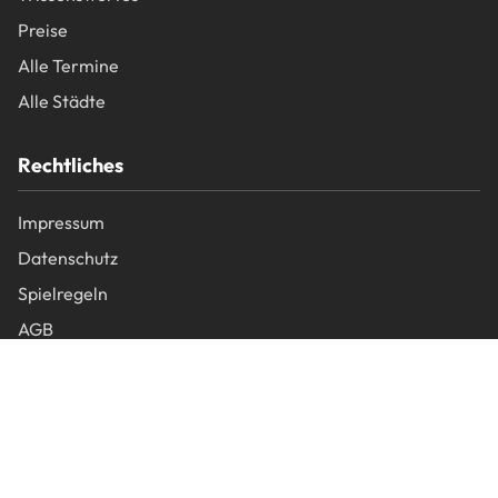
Preise
Alle Termine
Alle Städte
Rechtliches
Impressum
Datenschutz
Spielregeln
AGB
Newsletter
Bleib auf dem Laufenden über neue Funktionen und
HofFloh-Events in deiner Nähe.