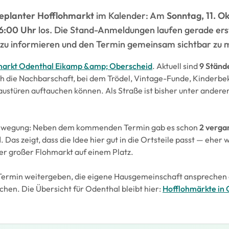
geplanter Hofflohmarkt
im Kalender: Am
Sonntag, 11. O
16:00 Uhr
los. Die Stand-Anmeldungen laufen gerade ers
zu informieren und den Termin gemeinsam sichtbar zu 
markt Odenthal Eikamp &amp; Oberscheid
. Aktuell sind
9 Ständ
rch die Nachbarschaft, bei dem Trödel, Vintage-Funde, Kinderbe
austüren auftauchen können. Als Straße ist bisher unter ander
 Bewegung: Neben dem kommenden Termin gab es schon
2 verga
l
. Das zeigt, dass die Idee hier gut in die Ortsteile passt — ehe
her großer Flohmarkt auf einem Platz.
ermin weitergeben, die eigene Hausgemeinschaft ansprechen 
en. Die Übersicht für Odenthal bleibt hier:
Hofflohmärkte in