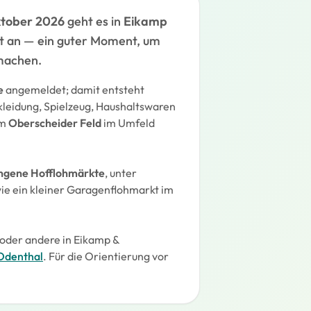
ktober 2026
geht es in
Eikamp
t an — ein guter Moment, um
machen.
e
angemeldet; damit entsteht
kleidung, Spielzeug, Haushaltswaren
em
Oberscheider Feld
im Umfeld
ngene Hofflohmärkte
, unter
r wie ein kleiner Garagenflohmarkt im
oder andere in Eikamp &
 Odenthal
. Für die Orientierung vor