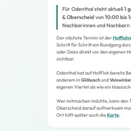
Für Odenthal steht aktuell
1 
& Oberscheid
von
10:00 bis 
Nachbarinnen und Nachbarn 
Der nächste Termin ist der
Hoffloh
Schritt für Schritt ein Rundgang du
oder Deko direkt vor den eigenen H
sichtbar.
Odenthal hat auf HofFloh bereits
anderem in
Glöbusch
und
Voiswinke
eigenen Viertel als wie ein klassisc
Wer mitmachen möchte, kann den T
Oberscheid darauf aufmerksam mach
Ort hilft später auch die
Karte
.