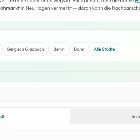
 wer Termine lieber unterwegs im Blick behält, kann die native
H
flohmarkt
in Neu Hagen vermerkt — daran kann die Nachbarscha
Bergisch Gladbach
Berlin
Bonn
Alle Städte
dt
In 