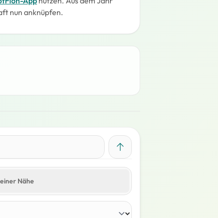
ofFloh-App
nutzen. Aus dem Jahr
ft nun anknüpfen.
meiner Nähe