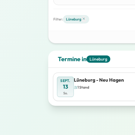
Filter:
Lüneburg
Termine in
Lüneburg
Lüneburg - Neu Hagen
SEPT.
13
1 Stand
So.